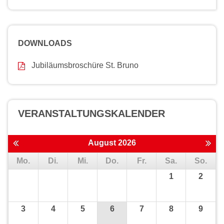
DOWNLOADS
Jubiläumsbroschüre St. Bruno
VERANSTALTUNGS­KALENDER
August 2026
Mo.
Di.
Mi.
Do.
Fr.
Sa.
So.
1
2
3
4
5
6
7
8
9