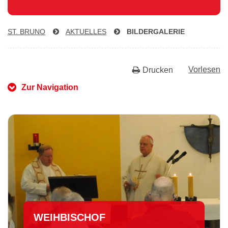
ST. BRUNO
AKTUELLES
BIL­DER­GA­LE­RIE
Vorlesen
Drucken
Zur Navigation
WEIHBISCHOF