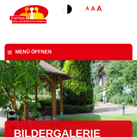
A
A
A
MENÜ ÖFFNEN
BIL­DER­GA­LE­RIE