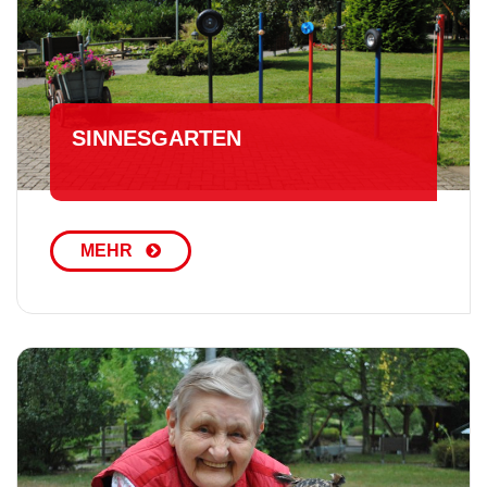
SIN­NES­GAR­TEN
MEHR