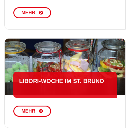
MEHR
LI­BO­RI-WO­CHE IM ST. BRUNO
MEHR