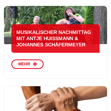
MU­SI­KA­LI­SCHER NACHMITTAG
MIT ANTJE HUISSMANN & J
OHANNES SCHÄ­FER­MEY­ER
MEHR