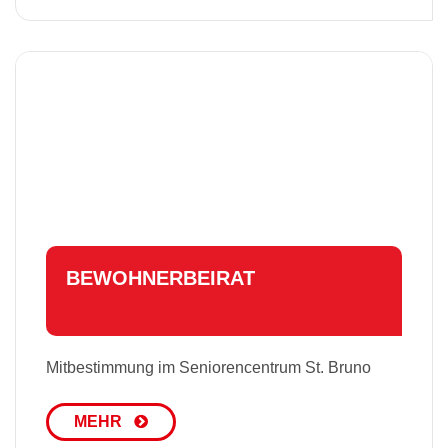
BE­WOH­NER­BEI­RAT
Mitbestimmung im Seniorencentrum St. Bruno
MEHR