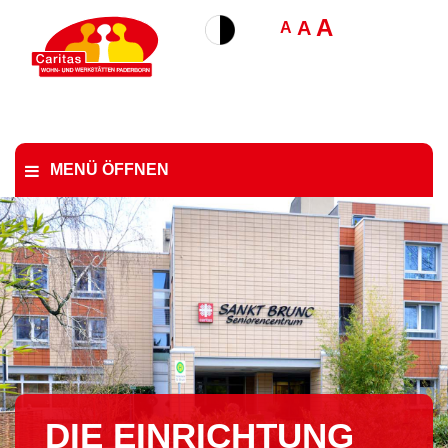
A
A
A
MENÜ ÖFFNEN
DIE EINRICHTUNG