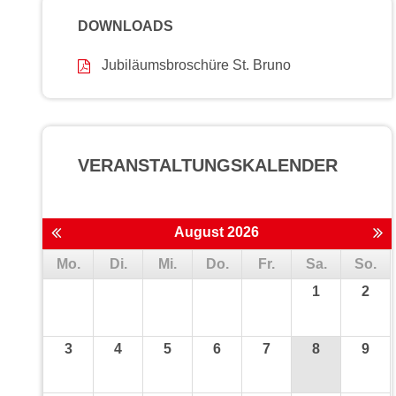
DOWNLOADS
Jubiläumsbroschüre St. Bruno
VERANSTALTUNGS­KALENDER
August 2026
Mo.
Di.
Mi.
Do.
Fr.
Sa.
So.
1
2
3
4
5
6
7
8
9