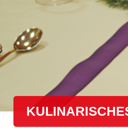
KU­LI­NA­RI­SCHE