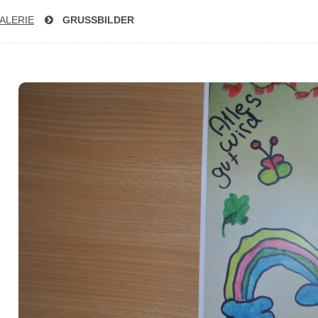
A­LE­RIE
GRUSSBILDER