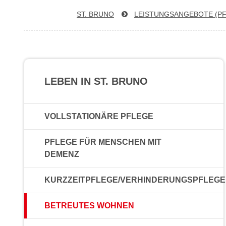
ST. BRUNO
LEIS­TUNGS­AN­GE­BO­TE (P
LEBEN IN ST. BRUNO
VOLLSTATIONÄRE PFLEGE
PFLEGE FÜR MENSCHEN MIT
DEMENZ
KURZZEITPFLEGE/VERHINDERUNGSPFLEGE
BETREUTES WOHNEN