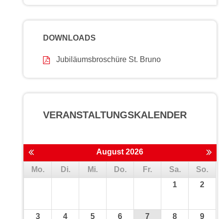
DOWNLOADS
Jubiläumsbroschüre St. Bruno
VERANSTALTUNGS­KALENDER
August 2026
Mo.
Di.
Mi.
Do.
Fr.
Sa.
So.
1
2
3
4
5
6
7
8
9